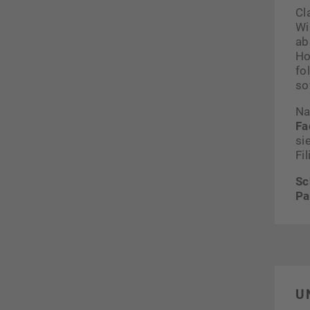
Cl
Wi
ab
Ho
fo
so
Na
Fa
si
Fi
Sc
Pa
U