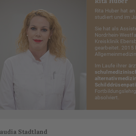
Rita Huber
Rita Huber hat a
studiert und im J
Sie hat als Assist
Nordrhein-Westfal
Kreisklinik Ebers
gearbeitet. 2015 
Allgemeinmedizin
Im Laufe ihrer ärz
schulmedizinisc
alternativmediz
Schilddrüsenpat
Fortbildungslehrg
absolviert.
laudia Stadtland