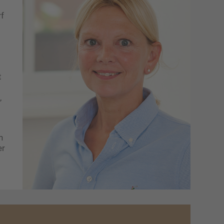
rf
t
,
n
er