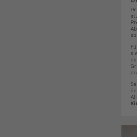
Dr
st
Pr
Ab
ab
Fü
si
de
Gr
pr
Se
de
Al
Ki