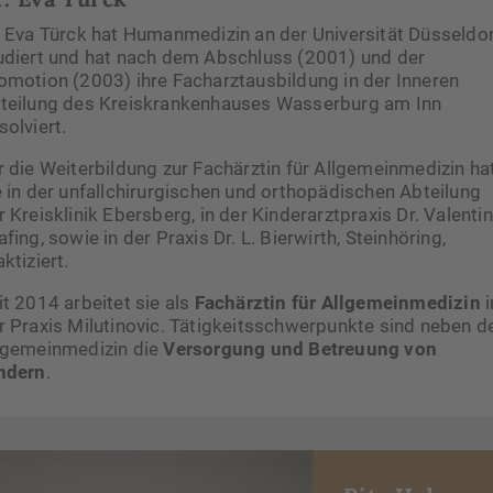
. Eva Türck hat Humanmedizin an der Universität Düsseldo
udiert und hat nach dem Abschluss (2001) und der
omotion (2003) ihre Facharztausbildung in der Inneren
teilung des Kreiskrankenhauses Wasserburg am Inn
solviert.
r die Weiterbildung zur Fachärztin für Allgemeinmedizin ha
e in der unfallchirurgischen und orthopädischen Abteilung
r Kreisklinik Ebersberg, in der Kinderarztpraxis Dr. Valentin
afing, sowie in der Praxis Dr. L. Bierwirth, Steinhöring,
aktiziert.
it 2014 arbeitet sie als
Fachärztin für Allgemeinmedizin
i
r Praxis Milutinovic. Tätigkeitsschwerpunkte sind neben d
lgemeinmedizin die
Versorgung und Betreuung von
ndern
.