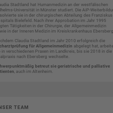
audia Stadtland hat Humanmedizin an der westfälischen
lhelms-Universität in Münster studiert. Die AiP-Weiterbild
solvierte sie in der chirurgischen Abteilung des Franziskus
spitals Bielefeld. Nach ihrer Approbation im Jahr 1995
lgten Tätigkeiten in der Chirurgie, der Allgemeinmedizin
wie in der Inneren Medizin im Kreiskrankenhaus Ebersberg
chdem Claudia Stadtland im Jahr 2010 erfolgreich die
charztprüfung für Allgemeinmedizin
abgelegt hat, arbeit
e in verschiedenen Praxen im Landkreis, bis sie 2018 in die
lialpraxis nach Ebersberg wechselte.
hwerpunktmäßig betreut sie geriatrische und palliative
tienten
, auch im Altenheim.
NSER TEAM