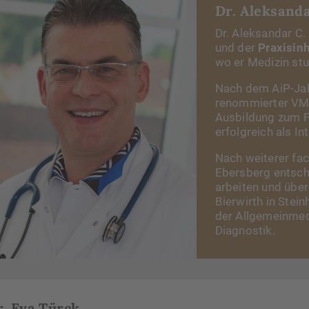
Dr. Aleksanda
Dr. Aleksandar C. 
und der
Praxisin
wo er Medizin stu
Nach dem AiP-Jahr
renommierter VMA-
Ausbildung zum Fa
erfolgreich als I
Nach weiterer fac
Ebersberg entschi
arbeiten und über
Bierwirth in Stei
der Allgemeinmedi
Diagnostik.
r. Eva Türck