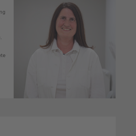
ung
.
ete